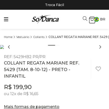
Troca Fácil
BR
Vestuário
Collants
COLLANT REGATA MARIANE REF. 5429 (TA
REF
:
5429HB2 PR/PR
COLLANT REGATA MARIANE REF.
5429 (TAM. 8-10-12) - PRETO -
INFANTIL
R$
199
,
90
ou
12
x de
R$
16
,
65
Mais formas de pagamento