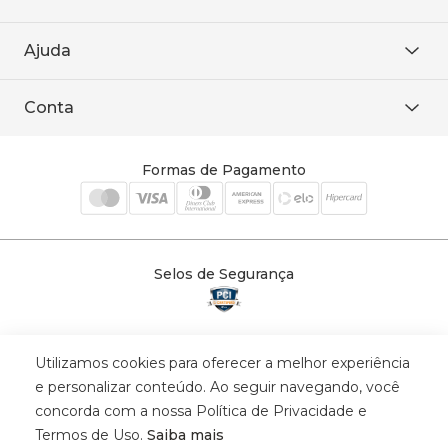
Área restrita
De seg. à sex. das 8h às 18h.
Trabalhe conosco
Ajuda
WhatsApp
Baixe o APP
sac@sodanca.com.br
Formas de pagamento
Conta
Política de entrega
Política de privacidade
Minha conta
Trocas e devoluções
Meus pedidos
Formas de Pagamento
Cadastre-se
Selos de Segurança
Utilizamos cookies para oferecer a melhor experiência
© 2025 Trinys Indústria e Comércio Ltda - Todos os direitos reservados
e personalizar conteúdo. Ao seguir navegando, você
| CNPJ: 59.907.634/0001-75 | Rua Santa Augusta, 409 - Vila
concorda com a nossa Política de Privacidade e
Califórnia - Osvaldo Cruz - SP - CEP: 17702-316.
Termos de Uso.
Saiba mais