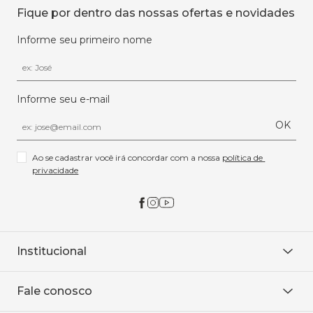
Fique por dentro das nossas ofertas e novidades
Informe seu primeiro nome
Informe seu e-mail
OK
Ao se cadastrar você irá concordar com a nossa 
política de 
privacidade
Institucional
Sobre Nós
Fale conosco
Onde encontrar
Área restrita