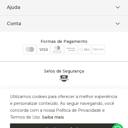
De seg. à sex. das 8h às 18h.
Trabalhe conosco
Ajuda
WhatsApp
Baixe o APP
sac@sodanca.com.br
Formas de pagamento
Conta
Política de entrega
Política de privacidade
Minha conta
Trocas e devoluções
Meus pedidos
Formas de Pagamento
Cadastre-se
Selos de Segurança
Utilizamos cookies para oferecer a melhor experiência
© 2025 Trinys Indústria e Comércio Ltda - Todos os direitos reservados
e personalizar conteúdo. Ao seguir navegando, você
| CNPJ: 59.907.634/0001-75 | Rua Santa Augusta, 409 - Vila
concorda com a nossa Política de Privacidade e
Califórnia - Osvaldo Cruz - SP - CEP: 17702-316.
Termos de Uso.
Saiba mais