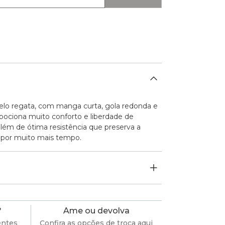
o regata, com manga curta, gola redonda e
opociona muito conforto e liberdade de
além de ótima resistência que preserva a
a por muito mais tempo.
?
Ame ou devolva
entes
Confira as opções de troca aqui