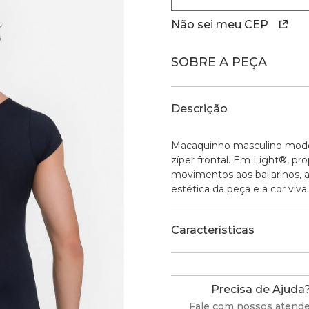
Não sei meu CEP
SOBRE A PEÇA
Descrição
Macaquinho masculino model
zíper frontal. Em Light®, pr
movimentos aos bailarinos, 
estética da peça e a cor viv
Características
Precisa de Ajuda
Fale com nossos atend