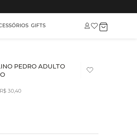
CESSÓRIOS
GIFTS
INO PEDRO ADULTO
TO
R$
30
,
40