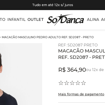
Tudo em até 12x s/ juros
TO
INFANTIL
OUTLET
ALINA
A
MACACÃO MASCULINO PEDRO ADULTO REF. SD2087 - PRETO
REF
:
SD2087 PRETO
MACACÃO MASCUL
REF. SD2087 - PRE
R$
364
,
90
ou
12
x de
☆
☆
☆
☆
☆
Mais formas de pagamento