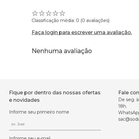
☆
☆
☆
☆
☆
Classificação média: 0
(0 avaliações)
Faça login para escrever uma avaliação.
Nenhuma avaliação
Fique por dentro das nossas ofertas
Fale co
De seg. à 
e novidades
18h.
Informe seu primeiro nome
WhatsAp
sac@soda
Informe seu e-mail