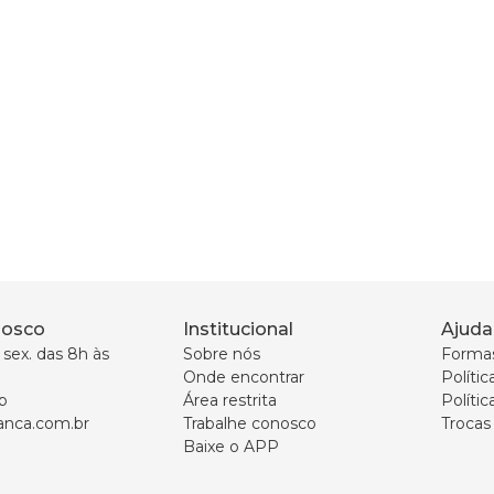
nosco
Institucional
Ajuda
sex. das 8h às 
Sobre nós
Forma
Onde encontrar
Políti
p
Área restrita
Polític
nca.com.br
Trabalhe conosco
Trocas
Baixe o APP