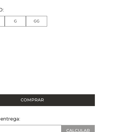
G
GG
COMPRAR
 entrega: