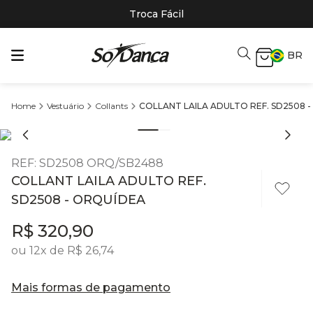
Troca Fácil
BR
Vestuário
Collants
COLLANT LAILA ADULTO REF. SD2508 
REF
:
SD2508 ORQ/SB2488
COLLANT LAILA ADULTO REF.
SD2508 - ORQUÍDEA
R$
320
,
90
ou
12
x de
R$
26
,
74
Mais formas de pagamento