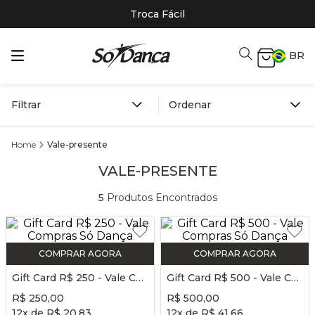
Troca Fácil
BR
Filtrar
Vale-presente
VALE-PRESENTE
5
Produtos Encontrados
COMPRAR AGORA
COMPRAR AGORA
Gift Card R$ 250 - Vale Compras Só Dança
Gift Card R$ 500 - Vale Compras Só Dança
R$
250
,
00
R$
500
,
00
12
x de
R$
20
,
83
12
x de
R$
41
,
66