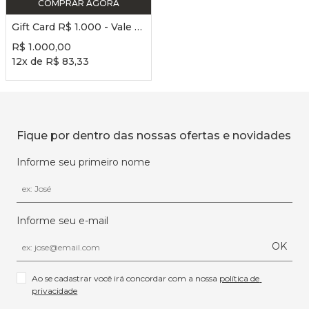
COMPRAR AGORA
Gift Card R$ 1.000 - Vale Compras Só Dança
R$
1
.
000
,
00
12
x de
R$
83
,
33
Fique por dentro das nossas ofertas e novidades
Informe seu primeiro nome
Informe seu e-mail
OK
Ao se cadastrar você irá concordar com a nossa 
política de 
privacidade