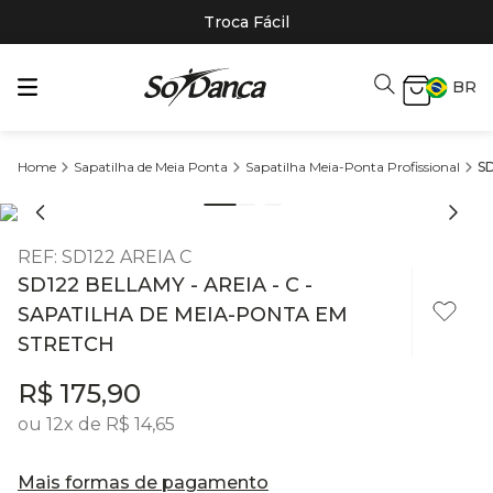
Troca Fácil
BR
Sapatilha de Meia Ponta
Sapatilha Meia-Ponta Profissional
SD
REF
:
SD122 AREIA C
SD122 BELLAMY - AREIA - C -
SAPATILHA DE MEIA-PONTA EM
STRETCH
R$
175
,
90
ou
12
x de
R$
14
,
65
Mais formas de pagamento