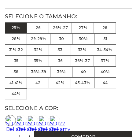
25½
26
26½-27
27½
28
28½
29-29½
30
30½
31
31½-32
32½
33
33½
34-34½
35
35½
36
36½-37
37½
38
38½-39
39½
40
40½
41-41½
42
42½
43-43½
44
44½
SELECIONE A COR:
COMPRAR