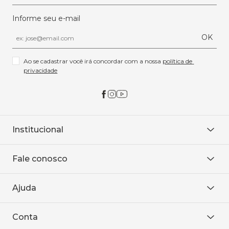
Informe seu e-mail
OK
Ao se cadastrar você irá concordar com a nossa 
política de 
privacidade
Institucional
Sobre Nós
Fale conosco
Onde encontrar
Área restrita
De seg. à sex. das 8h às 18h.
Trabalhe conosco
Ajuda
WhatsApp
Baixe o APP
sac@sodanca.com.br
Formas de pagamento
Conta
Política de entrega
Política de privacidade