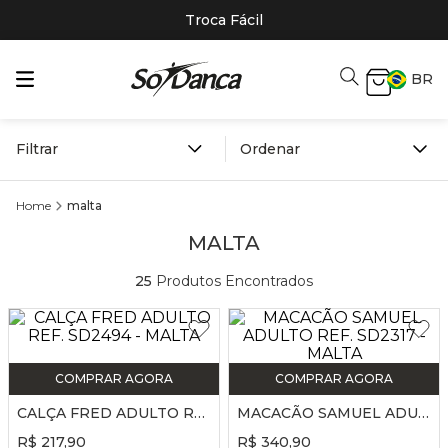
Troca Fácil
BR
Filtrar
malta
MALTA
25
Produtos Encontrados
COMPRAR AGORA
COMPRAR AGORA
CALÇA FRED ADULTO REF. SD2494 - MALTA
MACACÃO SAMUEL ADULTO REF. SD2317 - MALTA
R$
217
,
90
R$
340
,
90