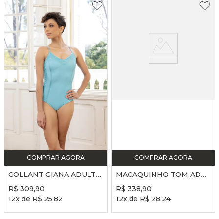
COMPRAR AGORA
COMPRAR AGORA
COLLANT GIANA ADULTO REF. SD2462 - MALTA
MACAQUINHO TOM ADULTO REF. SD2316 - MALTA
R$
309
,
90
R$
338
,
90
12
x de
R$
25
,
82
12
x de
R$
28
,
24