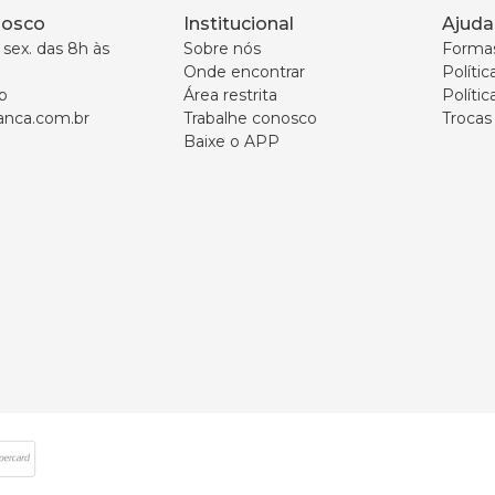
nosco
Institucional
Ajuda
sex. das 8h às 
Sobre nós
Forma
Onde encontrar
Políti
p
Área restrita
Polític
nca.com.br
Trabalhe conosco
Trocas
Baixe o APP