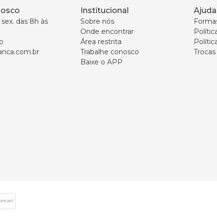
nosco
Institucional
Ajuda
sex. das 8h às 
Sobre nós
Forma
Onde encontrar
Políti
p
Área restrita
Polític
nca.com.br
Trabalhe conosco
Trocas
Baixe o APP