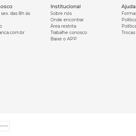
nosco
Institucional
Ajuda
sex. das 8h às 
Sobre nós
Forma
Onde encontrar
Políti
p
Área restrita
Polític
nca.com.br
Trabalhe conosco
Trocas
Baixe o APP