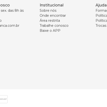
nosco
Institucional
Ajuda
sex. das 8h às 
Sobre nós
Forma
Onde encontrar
Políti
p
Área restrita
Polític
nca.com.br
Trabalhe conosco
Trocas
Baixe o APP