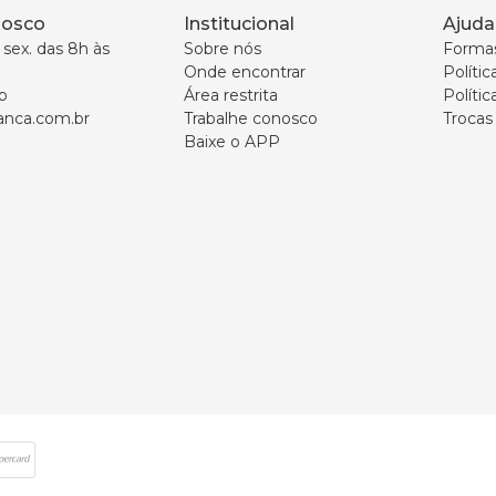
nosco
Institucional
Ajuda
sex. das 8h às 
Sobre nós
Forma
Onde encontrar
Políti
p
Área restrita
Polític
nca.com.br
Trabalhe conosco
Trocas
Baixe o APP