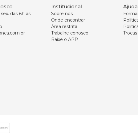
nosco
Institucional
Ajuda
sex. das 8h às 
Sobre nós
Forma
Onde encontrar
Políti
p
Área restrita
Polític
nca.com.br
Trabalhe conosco
Trocas
Baixe o APP