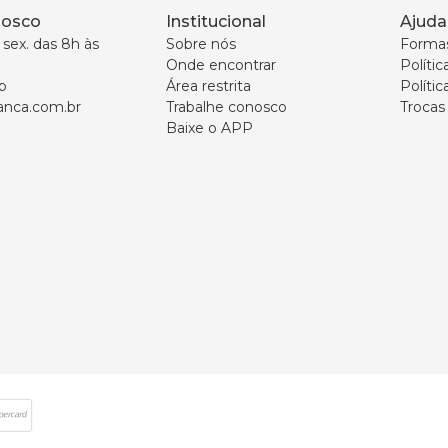
nosco
Institucional
Ajuda
sex. das 8h às 
Sobre nós
Forma
Onde encontrar
Políti
p
Área restrita
Polític
nca.com.br
Trabalhe conosco
Trocas
Baixe o APP