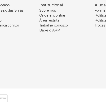
nosco
Institucional
Ajuda
sex. das 8h às 
Sobre nós
Forma
Onde encontrar
Políti
p
Área restrita
Polític
nca.com.br
Trabalhe conosco
Trocas
Baixe o APP