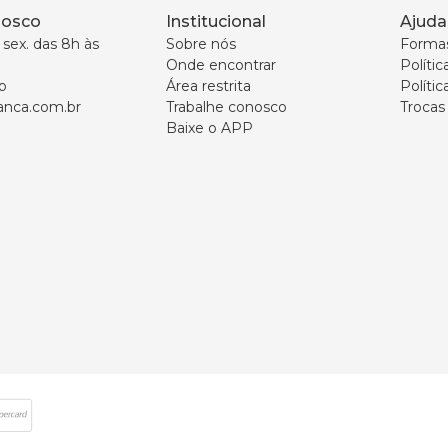
nosco
Institucional
Ajuda
sex. das 8h às 
Sobre nós
Forma
Onde encontrar
Políti
p
Área restrita
Polític
nca.com.br
Trabalhe conosco
Trocas
Baixe o APP