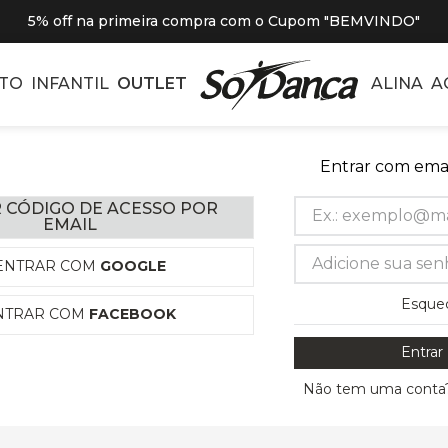
5% off na primeira compra com o Cupom "BEMVINDO"
TO
INFANTIL
OUTLET
ALINA
A
Entrar com emai
 CÓDIGO DE ACESSO POR
EMAIL
ENTRAR COM
GOOGLE
Esque
NTRAR COM
FACEBOOK
Entrar
Não tem uma conta?