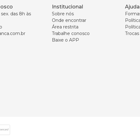
nosco
Institucional
Ajuda
sex. das 8h às 
Sobre nós
Forma
Onde encontrar
Políti
p
Área restrita
Polític
nca.com.br
Trabalhe conosco
Trocas
Baixe o APP