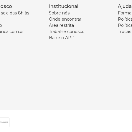
nosco
Institucional
Ajuda
sex. das 8h às 
Sobre nós
Forma
Onde encontrar
Políti
p
Área restrita
Polític
nca.com.br
Trabalhe conosco
Trocas
Baixe o APP