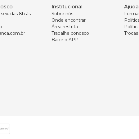
nosco
Institucional
Ajuda
sex. das 8h às 
Sobre nós
Forma
Onde encontrar
Políti
p
Área restrita
Polític
nca.com.br
Trabalhe conosco
Trocas
Baixe o APP