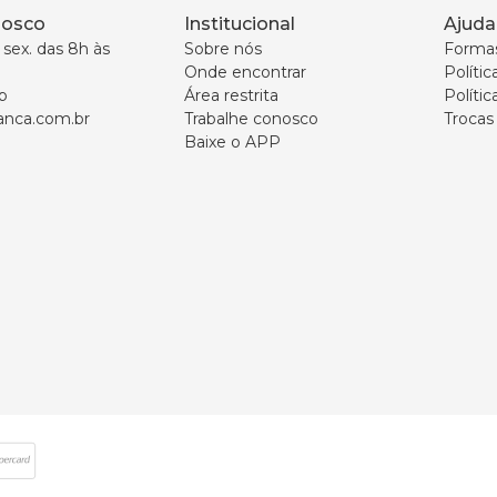
nosco
Institucional
Ajuda
sex. das 8h às 
Sobre nós
Forma
Onde encontrar
Políti
p
Área restrita
Polític
nca.com.br
Trabalhe conosco
Trocas
Baixe o APP