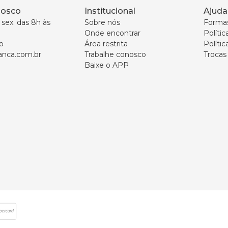
nosco
Institucional
Ajuda
sex. das 8h às 
Sobre nós
Forma
Onde encontrar
Políti
p
Área restrita
Polític
nca.com.br
Trabalhe conosco
Trocas
Baixe o APP