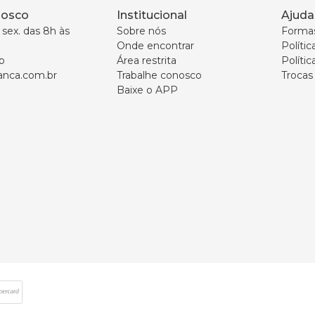
nosco
Institucional
Ajuda
sex. das 8h às 
Sobre nós
Forma
Onde encontrar
Políti
p
Área restrita
Polític
nca.com.br
Trabalhe conosco
Trocas
Baixe o APP