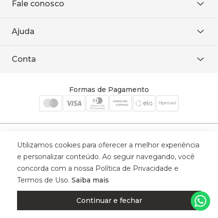
Fale conosco
Onde encontrar
Área restrita
De seg. à sex. das 8h às 18h.
Trabalhe conosco
Ajuda
WhatsApp
Baixe o APP
sac@sodanca.com.br
Formas de pagamento
Conta
Política de entrega
Política de privacidade
Minha conta
Trocas e devoluções
Meus pedidos
Formas de Pagamento
Cadastre-se
Selos de Segurança
Utilizamos cookies para oferecer a melhor experiência
e personalizar conteúdo. Ao seguir navegando, você
concorda com a nossa Política de Privacidade e
Termos de Uso.
Saiba mais
© 2025 Trinys Indústria e Comércio Ltda - Todos os direitos reservados
| CNPJ: 59.907.634/0001-75 | Rua Santa Augusta, 409 - Vila
Continuar e fechar
Califórnia - Osvaldo Cruz - SP - CEP: 17702-316.