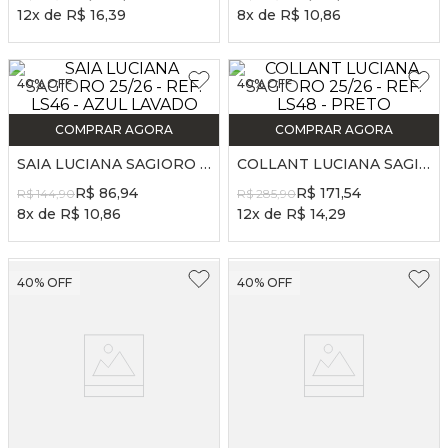
12
x de
R$
16
,
39
8
x de
R$
10
,
86
40%
OFF
40%
OFF
COMPRAR AGORA
COMPRAR AGORA
SAIA LUCIANA SAGIORO 25/26 - REF. LS46 - AZUL LAVADO
COLLANT LUCIANA SAGIORO 25/26 - REF. LS48 - PRETO
R$
86
,
94
R$
171
,
54
R$
144
,
90
R$
285
,
90
8
x de
R$
10
,
86
12
x de
R$
14
,
29
40%
OFF
40%
OFF