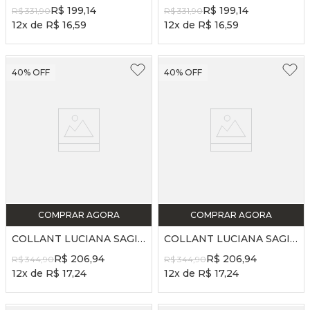
R$
199
,
14
R$
199
,
14
R$
331
,
90
R$
331
,
90
12
x de
R$
16
,
59
12
x de
R$
16
,
59
40%
OFF
40%
OFF
COMPRAR AGORA
COMPRAR AGORA
COLLANT LUCIANA SAGIORO 25/26 - REF. LS55 - PRETO
COLLANT LUCIANA SAGIORO 25/26 - REF. LS55 - AZUL LAVADO
R$
206
,
94
R$
206
,
94
R$
344
,
90
R$
344
,
90
12
x de
R$
17
,
24
12
x de
R$
17
,
24