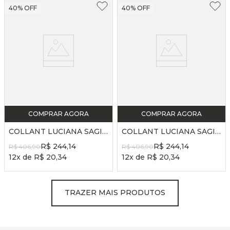
40%
OFF
40%
OFF
COMPRAR AGORA
COMPRAR AGORA
COLLANT LUCIANA SAGIORO 25/26 - REF. LS56 - PRETO
COLLANT LUCIANA SAGIORO 25/26 - REF. LS56 - AZUL LAVADO
R$
244
,
14
R$
244
,
14
R$
406
,
90
R$
406
,
90
12
x de
R$
20
,
34
12
x de
R$
20
,
34
TRAZER MAIS PRODUTOS