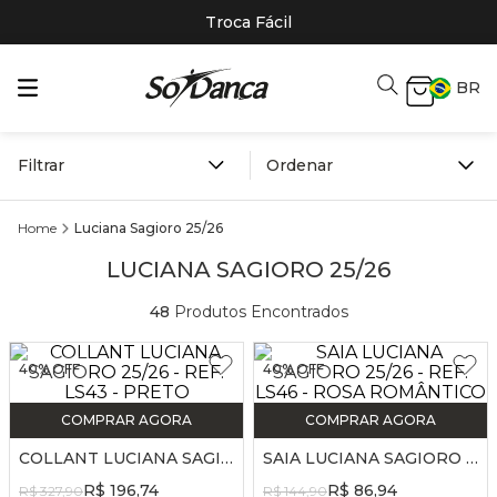
Troca Fácil
BR
Filtrar
Luciana Sagioro 25/26
LUCIANA SAGIORO 25/26
48
Produtos Encontrados
40%
OFF
40%
OFF
COMPRAR AGORA
COMPRAR AGORA
COLLANT LUCIANA SAGIORO 25/26 - REF. LS43 - PRETO
SAIA LUCIANA SAGIORO 25/26 - REF. LS46 - ROSA ROMÂNTICO
R$
196
,
74
R$
86
,
94
R$
327
,
90
R$
144
,
90