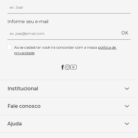
Informe seu e-mail
OK
Ao se cadastrar você irá concordar com a nossa 
política de 
privacidade
Institucional
Sobre Nós
Fale conosco
Onde encontrar
Área restrita
De seg. à sex. das 8h às 18h.
Trabalhe conosco
Ajuda
WhatsApp
Baixe o APP
sac@sodanca.com.br
Formas de pagamento