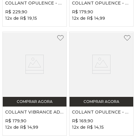
COLLANT OPULENCE - REF. FP761 - VERDE CROCO
COLLANT OPULENCE - REF. FP764 - VIOLETA
R$
229
,
90
R$
179
,
90
12
x de
R$
19
,
15
12
x de
R$
14
,
99
COMPRAR AGORA
COMPRAR AGORA
COLLANT VIBRANCE ADULTO - REF. FP736 - FREVO
COLLANT OPULENCE - REF. FP762 - VERDE CROCO
R$
179
,
90
R$
169
,
90
12
x de
R$
14
,
99
12
x de
R$
14
,
15