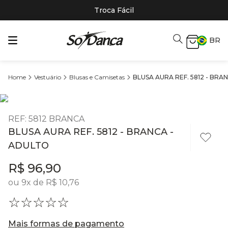
Troca Fácil
BR
Vestuário
Blusas e Camisetas
BLUSA AURA REF. 5812 - BRA
REF
:
5812 BRANCA
BLUSA AURA REF. 5812 - BRANCA -
ADULTO
R$
96
,
90
ou
9
x de
R$
10
,
76
☆
☆
☆
☆
☆
Mais formas de pagamento