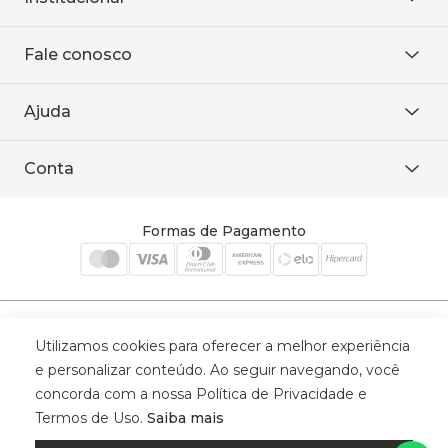
Sobre Nós
Fale conosco
Onde encontrar
Área restrita
De seg. à sex. das 8h às 18h.
Trabalhe conosco
Ajuda
WhatsApp
Baixe o APP
sac@sodanca.com.br
Formas de pagamento
Conta
Política de entrega
Política de privacidade
Minha conta
Trocas e devoluções
Meus pedidos
Formas de Pagamento
Cadastre-se
Selos de Segurança
Utilizamos cookies para oferecer a melhor experiência
e personalizar conteúdo. Ao seguir navegando, você
concorda com a nossa Política de Privacidade e
Termos de Uso.
Saiba mais
© 2025 Trinys Indústria e Comércio Ltda - Todos os direitos reservados