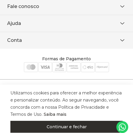
Sobre Nós
Fale conosco
Onde encontrar
Área restrita
De seg. à sex. das 8h às 18h.
Trabalhe conosco
Ajuda
WhatsApp
Baixe o APP
sac@sodanca.com.br
Formas de pagamento
Conta
Política de entrega
Política de privacidade
Minha conta
Trocas e devoluções
Meus pedidos
Formas de Pagamento
Cadastre-se
Selos de Segurança
Utilizamos cookies para oferecer a melhor experiência
e personalizar conteúdo. Ao seguir navegando, você
concorda com a nossa Política de Privacidade e
Termos de Uso.
Saiba mais
© 2025 Trinys Indústria e Comércio Ltda - Todos os direitos reservados
| CNPJ: 59.907.634/0001-75 | Rua Santa Augusta, 409 - Vila
Continuar e fechar
Califórnia - Osvaldo Cruz - SP - CEP: 17702-316.