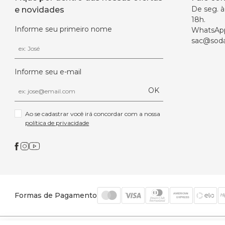
De seg. à 
e novidades
18h.
Informe seu primeiro nome
WhatsAp
sac@soda
Informe seu e-mail
OK
Ao se cadastrar você irá concordar com a nossa 
política de privacidade
Formas de Pagamento