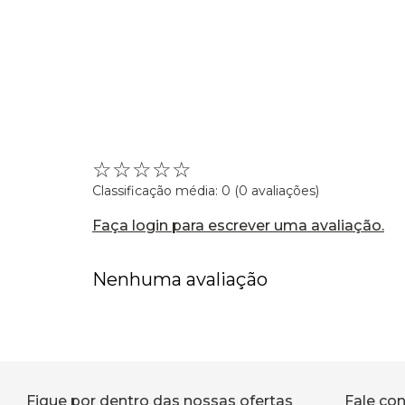
☆
☆
☆
☆
☆
Classificação média: 0
(0 avaliações)
Faça login para escrever uma avaliação.
Nenhuma avaliação
Fique por dentro das nossas ofertas
Fale co