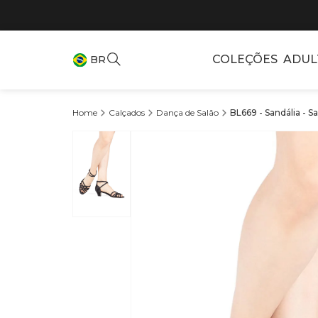
COLEÇÕES
ADUL
BR
Calçados
Dança de Salão
BL669 - Sandália - S