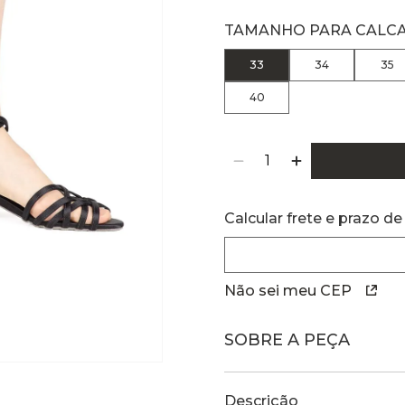
TAMANHO PARA CALC
33
34
35
40
Calcular frete e prazo de
Não sei meu CEP
SOBRE A PEÇA
Descrição