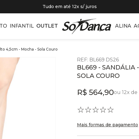
Tudo em até 12x s/ juros
TO
INFANTIL
OUTLET
ALINA
A
alto 4,5cm - Mocha - Sola Couro
REF
:
BL669 DS26
BL669 - SANDÁLIA 
SOLA COURO
R$
564
,
90
ou
12
x de
☆
☆
☆
☆
☆
Mais formas de pagamento