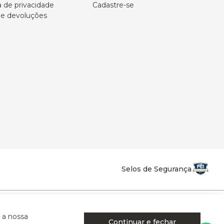
a de privacidade
Cadastre-se
 e devoluções
Selos de Segurança
la Califórnia - Osvaldo Cruz - SP - CEP: 17702-316.
 a nossa
Continuar e fechar