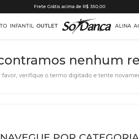
Frete Grátis acima de R$ 350,00
TO
INFANTIL
OUTLET
ALINA
A
contramos nenhum re
 favor, verifique o termo digitado e tente novame
NAVEGUE POR CATEGORIA