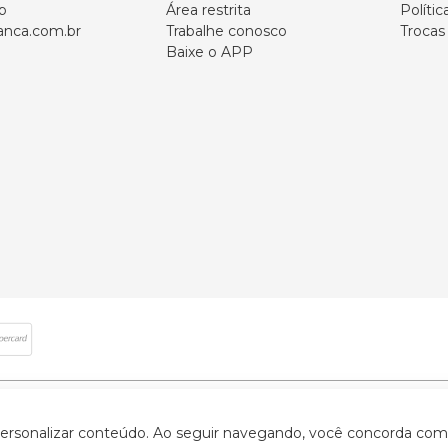
p
Área restrita
Polític
nca.com.br
Trabalhe conosco
Trocas
Baixe o APP
 direitos reservados | CNPJ: 59.907.634/0001-75 | Rua Santa Augusta, 409 - Vi
 personalizar conteúdo. Ao seguir navegando, você concorda com