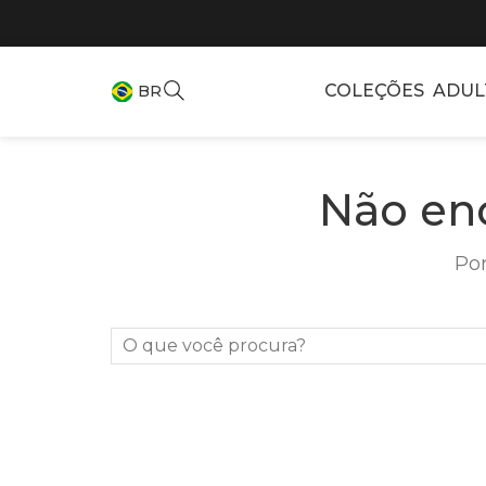
COLEÇÕES
ADUL
BR
Não en
Por
O que você procura?