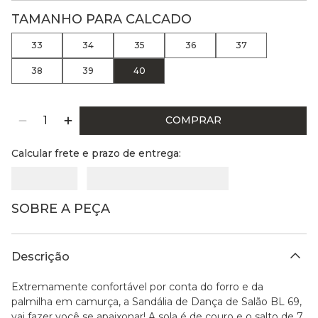
TAMANHO PARA CALCADO
33
34
35
36
37
38
39
40
COMPRAR
Calcular frete e prazo de entrega:
SOBRE A PEÇA
Descrição
Extremamente confortável por conta do forro e da
palmilha em camurça, a Sandália de Dança de Salão BL 69,
vai fazer você se apaixonar! A sola é de couro e o salto de 7