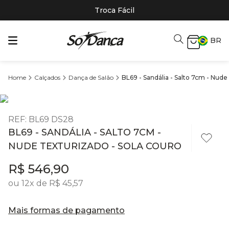
Troca Fácil
BR
Calçados
Dança de Salão
BL69 - Sandália - Salto 7cm - Nude
REF
:
BL69 DS28
BL69 - SANDÁLIA - SALTO 7CM -
NUDE TEXTURIZADO - SOLA COURO
R$
546
,
90
ou
12
x de
R$
45
,
57
Mais formas de pagamento