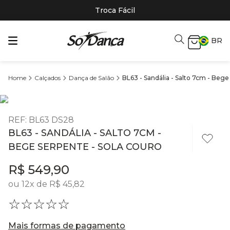
Troca Fácil
BR
Calçados
Dança de Salão
BL63 - Sandália - Salto 7cm - Bege
REF
:
BL63 DS28
BL63 - SANDÁLIA - SALTO 7CM -
BEGE SERPENTE - SOLA COURO
R$
549
,
90
ou
12
x de
R$
45
,
82
☆
☆
☆
☆
☆
Mais formas de pagamento