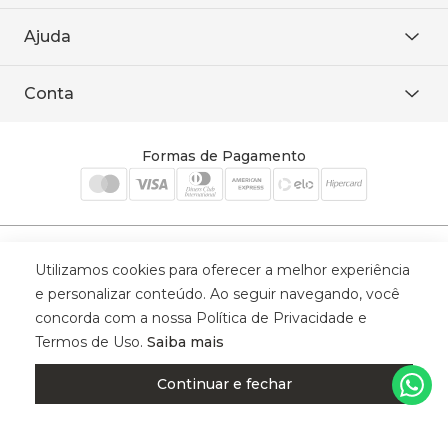
Área restrita
De seg. à sex. das 8h às 18h.
Trabalhe conosco
Ajuda
WhatsApp
Baixe o APP
sac@sodanca.com.br
Formas de pagamento
Conta
Política de entrega
Política de privacidade
Minha conta
Trocas e devoluções
Meus pedidos
Formas de Pagamento
Cadastre-se
Selos de Segurança
Utilizamos cookies para oferecer a melhor experiência
e personalizar conteúdo. Ao seguir navegando, você
concorda com a nossa Política de Privacidade e
Termos de Uso.
Saiba mais
© 2025 Trinys Indústria e Comércio Ltda - Todos os direitos reservados
| CNPJ: 59.907.634/0001-75 | Rua Santa Augusta, 409 - Vila
Continuar e fechar
Califórnia - Osvaldo Cruz - SP - CEP: 17702-316.