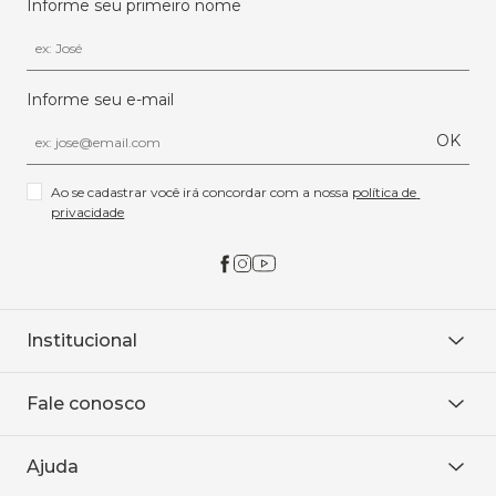
Informe seu primeiro nome
Informe seu e-mail
OK
Ao se cadastrar você irá concordar com a nossa 
política de 
privacidade
Institucional
Sobre Nós
Fale conosco
Onde encontrar
Área restrita
De seg. à sex. das 8h às 18h.
Trabalhe conosco
Ajuda
WhatsApp
Baixe o APP
sac@sodanca.com.br