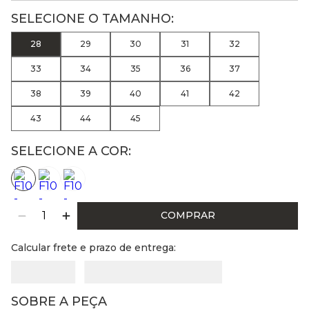
28
29
30
31
32
33
34
35
36
37
38
39
40
41
42
43
44
45
SELECIONE A COR:
COMPRAR
Calcular frete e prazo de entrega:
SOBRE A PEÇA