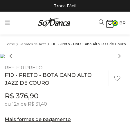
Troca Fácil
BR
Sapatos de Jazz
F10 - Preto - Bota Cano Alto Jazz de Couro
REF
:
F10 PRETO
F10 - PRETO - BOTA CANO ALTO
JAZZ DE COURO
R$
376
,
90
ou
12
x de
R$
31
,
40
Mais formas de pagamento