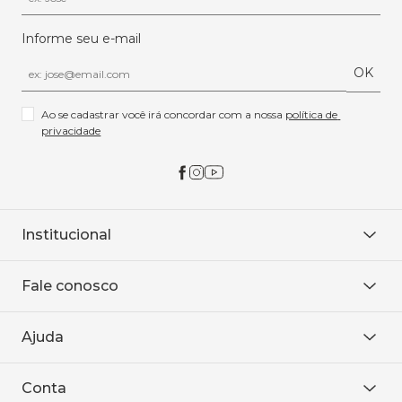
Informe seu e-mail
OK
Ao se cadastrar você irá concordar com a nossa 
política de 
privacidade
Institucional
Sobre Nós
Fale conosco
Onde encontrar
Área restrita
De seg. à sex. das 8h às 18h.
Trabalhe conosco
Ajuda
WhatsApp
Baixe o APP
sac@sodanca.com.br
Formas de pagamento
Conta
Política de entrega