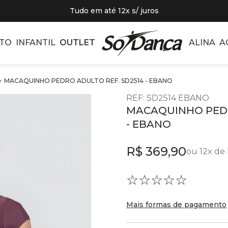
Tudo em até 12x s/ juros
TO
INFANTIL
OUTLET
ALINA
A
MACAQUINHO PEDRO ADULTO REF. SD2514 - EBANO
REF
:
SD2514 EBANO
MACAQUINHO PEDR
- EBANO
R$
369
,
90
ou
12
x de
☆
☆
☆
☆
☆
Mais formas de pagamento