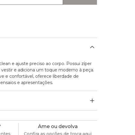
ean e ajuste preciso ao corpo. Possui zíper
a o vestir e adiciona um toque moderno à peça.
e e confortável, oferece liberdade de
 ensaios e apresentações.
?
Ame ou devolva
entes
Confira as opções de troca aqui