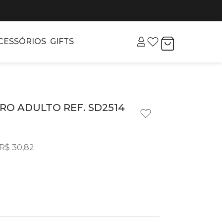
CESSÓRIOS
GIFTS
O ADULTO REF. SD2514
R$
30
,
82