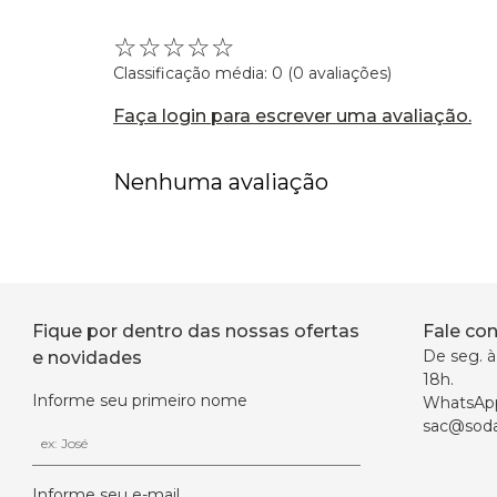
☆
☆
☆
☆
☆
Classificação média: 0
(0 avaliações)
Faça login para escrever uma avaliação.
Nenhuma avaliação
Fique por dentro das nossas ofertas
Fale co
De seg. à 
e novidades
18h.
Informe seu primeiro nome
WhatsAp
sac@soda
Informe seu e-mail