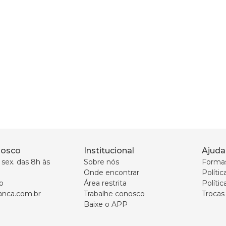
nosco
Institucional
Ajuda
sex. das 8h às 
Sobre nós
Forma
Onde encontrar
Políti
p
Área restrita
Polític
nca.com.br
Trabalhe conosco
Trocas
Baixe o APP