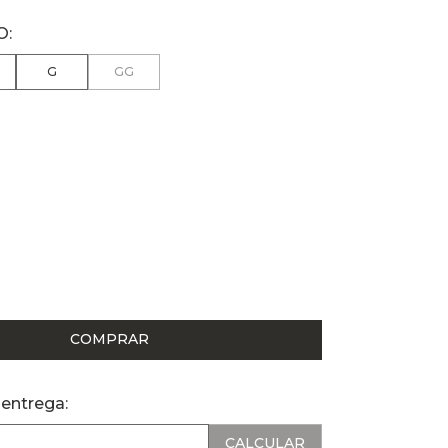
G
GG
COMPRAR
 entrega: